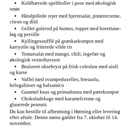
Koldhævede speltboller i pose med økologisk
smør
Håndpillede rejer med hjertesalat, pimentcreme,
citron og dild
Grillet gulerod på humus, toppet med borettane-
løg og persille
Kyllingesoufflé på græskarkompot med
karryolie og friterede vilde ris
Tomatsalat med mango, chili, ingefær og
økologisk vesterhavsost
Braiseret oksebryst på frisk coleslaw med aioli
og karse
Vaffel med svampeduxelles, bresaola,
belugalinser og balsamico
Gammel knas og primadonna med pærekompot
Chokoladekage med karamelcreme og
glaserede peanuts
Du kan bestille til afhentning i Hørning eller levering
efter aftale. Denne menu gælder fra 7. oktober til 14.
november.