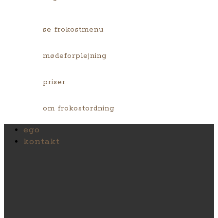
se frokostmenu
mødeforplejning
priser
om frokostordning
ego
kontakt