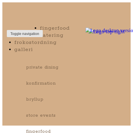
fingerfood
catering
Toggle navigation
frokostordning
galleri
private dining
konfirmation
bryllup
store events
fingerfood