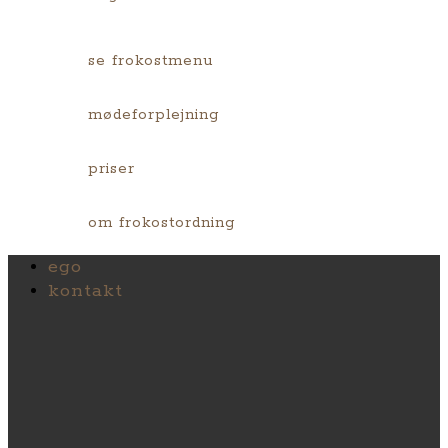
se frokostmenu
mødeforplejning
priser
om frokostordning
ego
kontakt