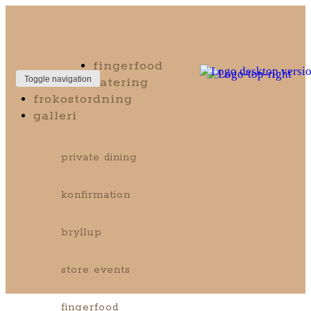
fingerfood
catering
Toggle navigation
frokostordning
galleri
private dining
konfirmation
bryllup
store events
fingerfood