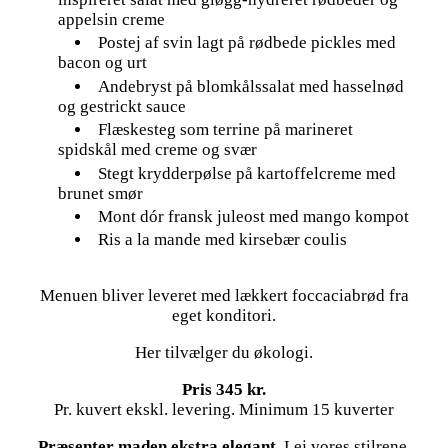
appelsin creme
Postej af svin lagt på rødbede pickles med
bacon og urt
Andebryst på blomkålssalat med hasselnød
og gestrickt sauce
Flæskesteg som terrine på marineret
spidskål med creme og svær
Stegt krydderpølse på kartoffelcreme med
brunet smør
Mont dór fransk juleost med mango kompot
Ris a la mande med kirsebær coulis
Menuen bliver leveret med lækkert foccaciabrød fra
eget konditori.
Her tilvælger du økologi.
Pris 345 kr.
Pr. kuvert ekskl. levering. Minimum 15 kuverter
Præsenter maden ekstra elegant.
Lej vores stilrene,