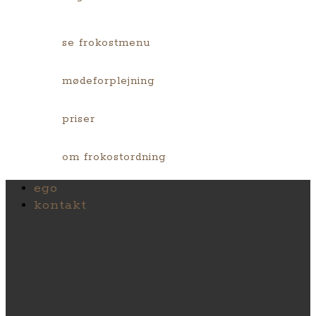
se frokostmenu
mødeforplejning
priser
om frokostordning
ego
kontakt