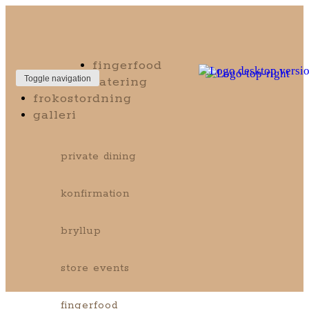
fingerfood
catering
Toggle navigation
frokostordning
galleri
private dining
konfirmation
bryllup
store events
fingerfood