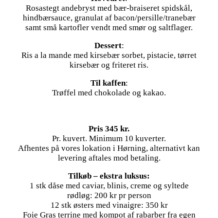
Rosastegt andebryst med bær-braiseret spidskål,
hindbærsauce, granulat af bacon/persille/tranebær
samt små kartofler vendt med smør og saltflager.
Dessert
:
Ris a la mande med kirsebær sorbet, pistacie, tørret
kirsebær og friteret ris.
Til kaffen
:
Trøffel med chokolade og kakao.
Pris 345 kr.
Pr. kuvert. Minimum 10 kuverter.
Afhentes på vores lokation i Hørning, alternativt kan
levering aftales mod betaling.
Tilkøb – ekstra luksus:
1 stk dåse med caviar, blinis, creme og syltede
rødløg: 200 kr pr person
12 stk østers med vinaigre: 350 kr
Foie Gras terrine med kompot af rabarber fra egen