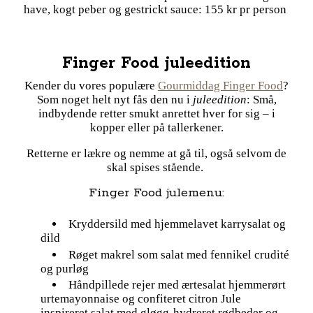
have, kogt peber og gestrickt sauce: 155 kr pr person
Finger Food juleedition
Kender du vores populære
Gourmiddag Finger Food
?
Som noget helt nyt fås den nu i
juleedition
: Små,
indbydende retter smukt anrettet hver for sig – i
kopper eller på tallerkener.
Retterne er lækre og nemme at gå til, også selvom de
skal spises stående.
Finger Food julemenu:
Kryddersild med hjemmelavet karrysalat og
dild
Røget makrel som salat med fennikel crudité
og purløg
Håndpillede rejer med ærtesalat hjemmerørt
urtemayonnaise og confiteret citron Jule
inspireret salat med gløgg-hydreret rødbeder og