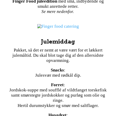
Finger Food juleedition
med små, indbydende og
smukt anrettede retter.
Se mere nedenfor.
Julemiddag
Pakket, så det er nemt at være vært for et lækkert
julemåltid. Du skal blot tage dig af den allersidste
opvarmning.
Snacks
:
Julesvær med rødkål dip.
Forret
:
Jordskok-suppe med soufflé af vildtfanget torskefisk
samt smørstegte jordskokker og purløg som olie og
ringe.
Hertil durumstykker og smør med saltflager.
Hovedret
: