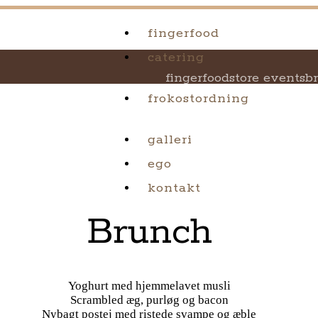
fingerfood
catering
fingerfood
store events
b
frokostordning
om frokostordning
pris
galleri
ego
kontakt
Brunch
Yoghurt med hjemmelavet musli
Scrambled æg, purløg og bacon
Nybagt postej med ristede svampe og æble