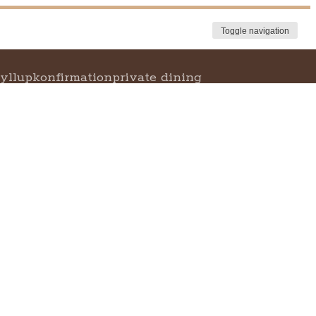
Toggle navigation
ryllup
konfirmation
private dining
er
mødeforplejning
se frokostmenu