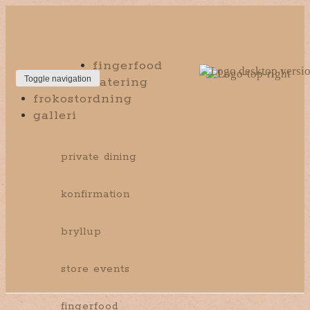
fingerfood
catering
Toggle navigation
frokostordning
galleri
private dining
konfirmation
bryllup
store events
fingerfood