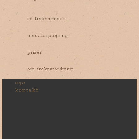
se frokostmenu
mødeforplejning
priser
om frokostordning
ego
kontakt